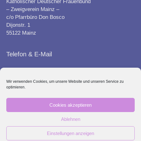
Katholischer Deutscher Frauenbund
– Zweigverein Mainz –
c/o Pfarrbüro Don Bosco
Dijonstr. 1
55122 Mainz
Telefon & E-Mail
Telefon: 06131 – 570 22 33
Wir verwenden Cookies, um unsere Website und unseren Service zu
optimieren.
E-Mail:
info@frauenbund-mainz.de
Cookies akzeptieren
Kontakt
Impressum
Ablehnen
Datenschutz
Einstellungen anzeigen