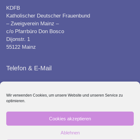
KDFB
Katholischer Deutscher Frauenbund
– Zweigverein Mainz –
c/o Pfarrbüro Don Bosco
Dijonstr. 1
55122 Mainz
Telefon & E-Mail
Telefon: 06131 – 570 22 33
Wir verwenden Cookies, um unsere Website und unseren Service zu
optimieren.
E-Mail:
info@frauenbund-mainz.de
Cookies akzeptieren
Kontakt
Impressum
Ablehnen
Datenschutz