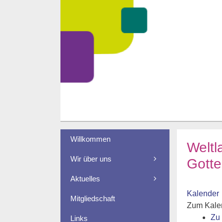
Zum
Inhalt
springen
Willkommen
Weltl
Wir über uns
Gott
Aktuelles
Kalender
Mitgliedschaft
Zum Kale
Zu
Links