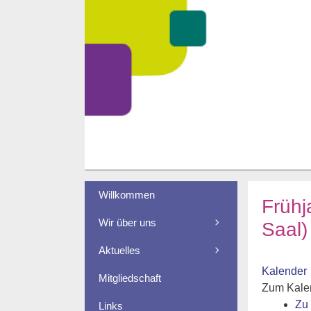
Zum
Inhalt
springen
Willkommen
Frühj
Wir über uns
Saal
Aktuelles
Kalender
Mitgliedschaft
Zum Kale
Zu
Links