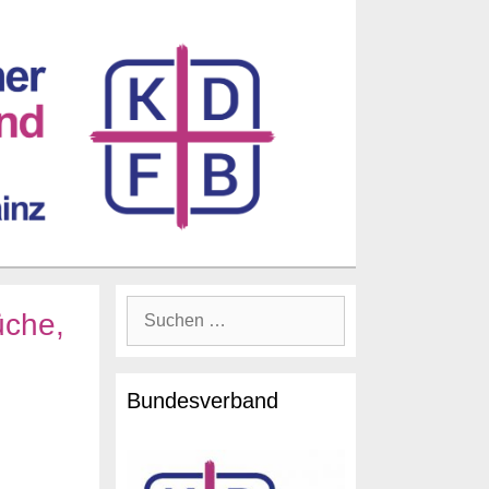
Suche
üche,
nach:
Bundesverband